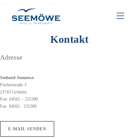
Direkt
Fehler: Die map ID (1) existiert nicht
zum
Toggle
Inhalt
Mobile
Menu
wechseln
Kontakt
Adresse
Seehotel Seemöwe
Fischerstraße 3
23743 Grömitz
Fon: 04562 – 255390
Fax: 04562 . 255389
E-MAIL SENDEN