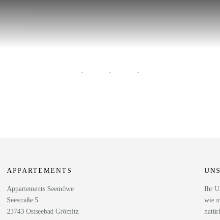
APPARTEMENTS
UNS
Appartements Seemöwe
Ihr U
Seestraße 5
wie m
23743 Ostseebad Grömitz
natür