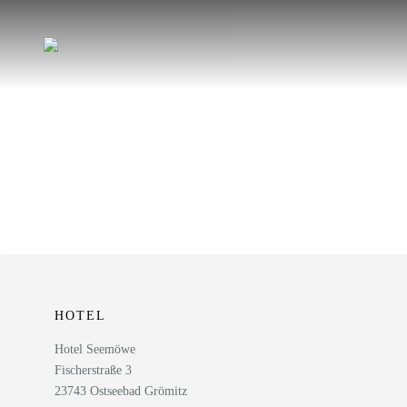
Direkt
zum
Inhalt
wechseln
HOTEL
Hotel Seemöwe
Fischerstraße 3
23743 Ostseebad Grömitz